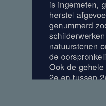
is ingemeten, 
herstel afgevoe
genummerd zod
schilderwerken
natuurstenen o
de oorspronkel
Ook de gehele 
2e en tussen 2
vervangen.
Alle voegen we