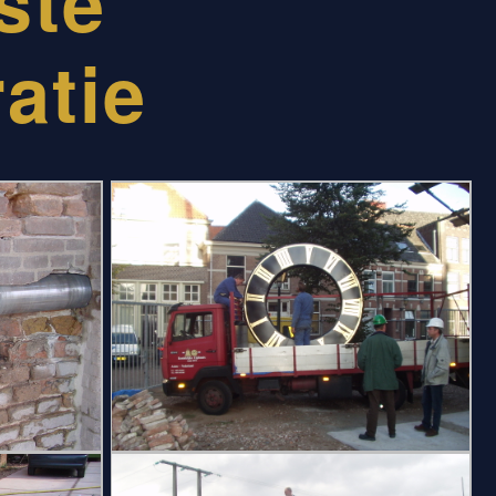
ste
atie