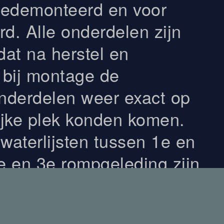
gedemonteerd en voor
rd. Alle onderdelen zijn
at na herstel en
 bij montage de
nderdelen weer exact op
ijke plek konden komen.
waterlijsten tussen 1e en
e en 3e rompgeleding zijn
rden uitgebikt en van een