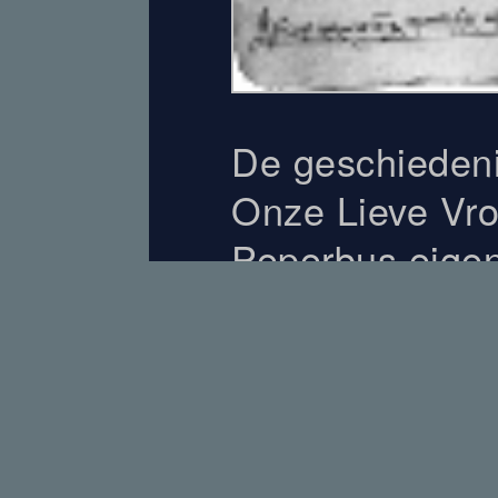
De geschieden
Onze Lieve Vro
Peperbus eigenl
omdat er uniek 
van voor de Re
gebleven. Dit a
beeld over de t