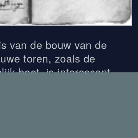
is van de bouw van de
uwe toren, zoals de
ijk heet, is interessant
archiefmateriaal uit de tijd
formatie bewaard is
rchief geeft een compleet
orenbouw uit die tijd. Het is