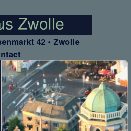
d
enmarkt 42 • Zwolle
ntact