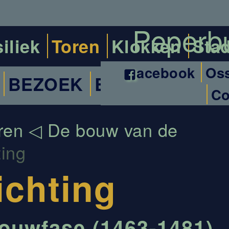
iliek
Toren
Klokken
Sta
acebook
Oss
BEZOEK
BEKLIM
Co
ren
De bouw van de
ting
ichting
bouwfase (1463-1481)