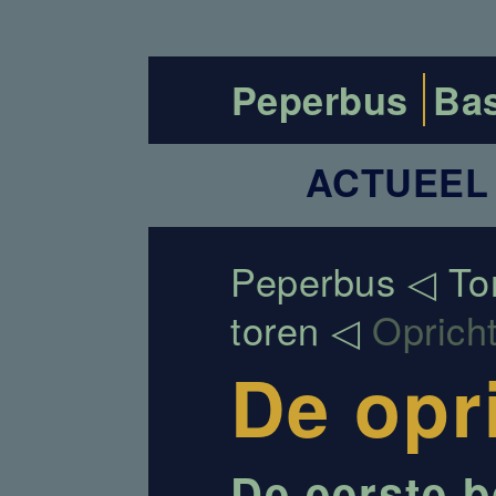
Peperbus
Bas
ACTUEEL
Peperbus
To
toren
Oprich
De opr
De eerste 